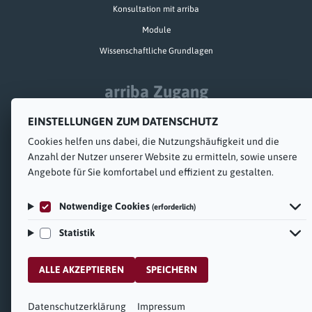
Konsultation mit arriba
Module
Wissenschaftliche Grundlagen
arriba Zugang
EINSTELLUNGEN ZUM DATENSCHUTZ
Schulung und Implementierung
Cookies helfen uns dabei, die Nutzungs­häufigkeit und die
Technik
Anzahl der Nutzer unserer Website zu ermitteln, sowie unsere
arriba-web
Angebote für Sie komfortabel und effizient zu gestalten.
Notwendige Cookies
Über uns
(erforderlich)
Statistik
Die arriba-Geschichte
ALLE AKZEPTIEREN
SPEICHERN
Nutzungsbedingungen
Datenschutz
Impressum
Datenschutzerklärung
Impressum