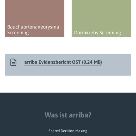
Bauchaorten­aneurysma
Screening
Darmkrebs-Screening
arriba Evidenzbericht OST (0.24 MB)
Was ist arriba?
Shared Decision Making