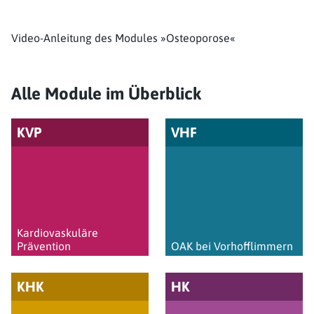
Video-Anleitung des Modules »Osteoporose«
Alle Module im Überblick
KVP
VHF
Kardiovaskuläre
Prävention
OAK bei Vorhofflimmern
KHK
HK