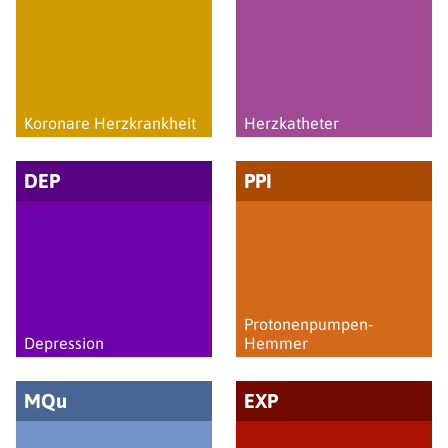
Koronare Herzkrankheit
Herzkatheter
DEP
PPI
Protonen­pumpen-
Depression
Hemmer
MQu
EXP